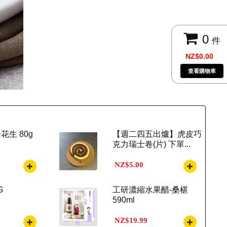
0
件
NZ$0.00
查看購物車
生 80g
【週二四五出爐】虎皮巧
克力瑞士卷(片) 下單...
NZ$5.00
G
工研濃縮水果醋-桑椹
590ml
NZ$19.99