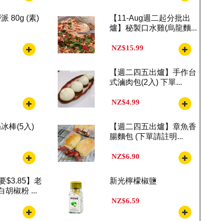
80g (素)
【11-Aug週二起分批出
爐】秘製口水雞(烏龍麵...
NZ$15.99
【週二四五出爐】手作台
式滷肉包(2入) 下單...
NZ$4.99
冰棒(5入)
【週二四五出爐】章魚香
腸麵包 (下單請註明...
NZ$6.90
要$3.85】老
新光檸檬椒鹽
胡椒粉 ...
NZ$6.59