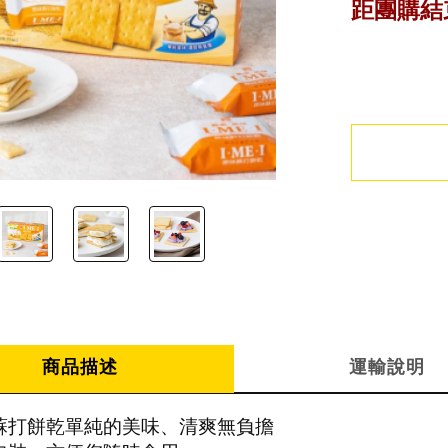
距團購結
商品描述
運輸說明
蘇打餅乾單純的美味、清爽無負擔