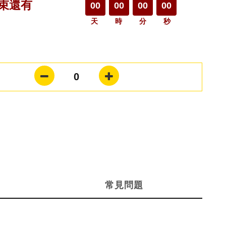
束還有
00
00
00
00
天
時
分
秒
0
常見問題