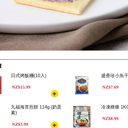
價
日式烤飯糰(10入)
盛香珍小魚干花
NZ$15.99
NZ$7.69
九福海苔煎餅 114g (奶蛋
冷凍粿條 1K
素)
NZ$8.99
NZ$3.99