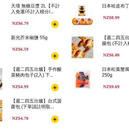
天壇 無糖豆漿 2L【不計
日本哈皮布丁(
入免運/不計入積分/...
NZ$8.99
NZ$6.79
新光芥末椒鹽 55g
【週二四五
腸包 (不計入積
NZ$6.59
NZ$6.80
【週二四五出爐】手作酸
日本松葉蟹
菜豬肉包子(2入) 下...
250g
NZ$4.99
NZ$9.69
【週二四五出爐】台式菠
蘿包 (下單請註明取...
NZ$4.70