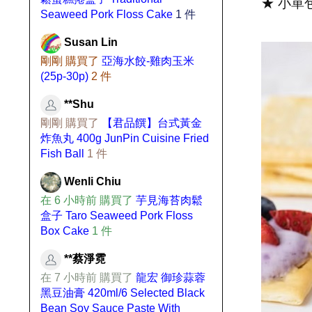
★ 小單
Seaweed Pork Floss Cake
1 件
Susan Lin
剛剛 購買了
亞海水餃-雞肉玉米
(25p-30p)
2 件
**Shu
剛剛 購買了
【君品饌】台式黃金
炸魚丸 400g JunPin Cuisine Fried
Fish Ball
1 件
Wenli Chiu
在 6 小時前 購買了
芋見海苔肉鬆
盒子 Taro Seaweed Pork Floss
Box Cake
1 件
**蔡淨霓
在 7 小時前 購買了
龍宏 御珍蒜蓉
黑豆油膏 420ml/6 Selected Black
Bean Soy Sauce Paste With