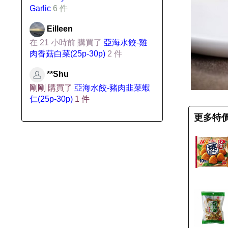
Garlic
6 件
Eilleen
在 21 小時前 購買了
亞海水餃-雞
肉香菇白菜(25p-30p)
2 件
**Shu
剛剛 購買了
亞海水餃-豬肉韭菜蝦
仁(25p-30p)
1 件
更多特