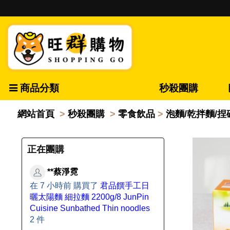
商品分類
秒殺團購
網站首頁
秒殺團購
零食飲品
泡麵/乾拌麵/捏
正在團購
**蔡淨霓
在 7 小時前 購買了
君品饌手工日
曬太陽麵 細拉麵 2200g/8 JunPin
Cuisine Sunbathed Thin noodles
2 件