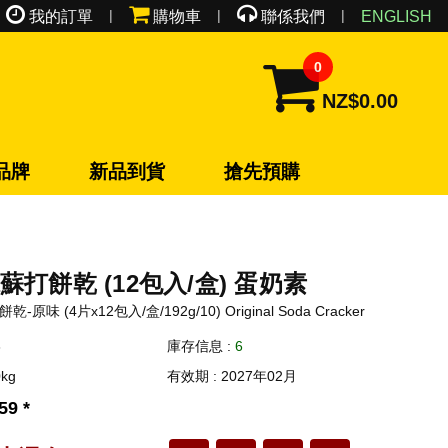
|
|
|
我的訂單
購物車
聯係我們
ENGLISH
0
NZ$0.00
品牌
新品到貨
搶先預購
打餅乾 (12包入/盒) 蛋奶素
-原味 (4片x12包入/盒/192g/10) Original Soda Cracker
3
庫存信息 :
6
kg
有效期 : 2027年02月
59 *