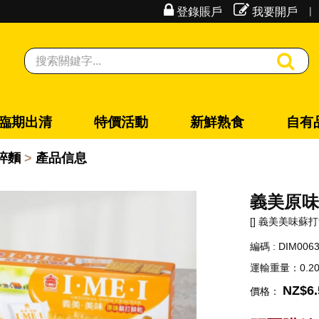
|
登錄賬戶
我要開戶
臨期出清
特價活動
新鮮熟食
自有
碎麵
產品信息
義美原味蘇
[] 義美美味蘇打餅乾
編碼 : DIM006
運輸重量：0.20
NZ$6.
價格：