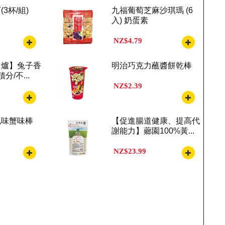
3杯/組)
九福葡萄芝麻沙琪瑪 (6
入) 奶蛋素
NZ$4.79
出爐】兔子香
明治巧克力蘸醬餅乾棒
分/不...
NZ$2.39
風味蟹味棒
【促進腸道健康、提高代
謝能力】薌園100%黃...
NZ$23.99