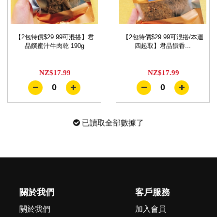
【2包特價$29.99可混搭】君
【2包特價$29.99可混搭/本週
品饌蜜汁牛肉乾 190g
四起取】君品饌香...
NZ$17.99
NZ$17.99
0
0
已讀取全部數據了
關於我們
客戶服務
關於我們
加入會員