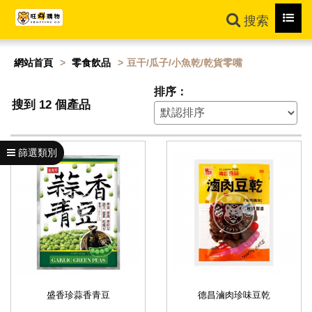
Toggl
搜索
navig
網站首頁
零食飲品
豆干/瓜子/小魚乾/乾貨零嘴
排序：
搜到 12 個產品
篩選類別
盛香珍蒜香青豆
德昌滷肉珍味豆乾