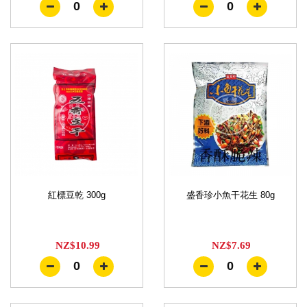
0
0
紅標豆乾 300g
盛香珍小魚干花生 80g
NZ$10.99
NZ$7.69
0
0