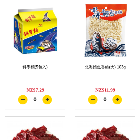
科學麵(5包入)
北海鱈魚香絲(大) 103g
NZ$7.29
NZ$11.99
0
0