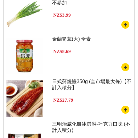
不參加...
NZ$3.99
金蘭筍茸(大) 全素
NZ$8.69
日式蒲燒鰻350g (全市場最大條)【不
計入積分】
NZ$27.79
三明治威化餅冰淇淋-巧克力口味 (不
計入積分)