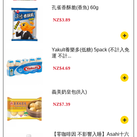
孔雀香酥脆(香魚) 60g
NZ$3.89
Yakult養樂多(低糖) 5pack (不計入免
運 不計...
NZ$4.69
義美奶皇包(8入)
NZ$7.39
【零咖啡因 不影響入睡】Asahi十六