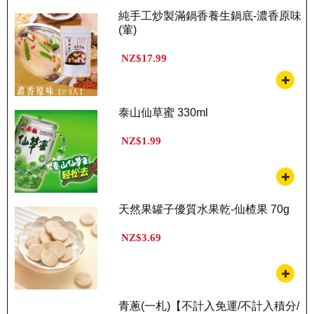
純手工炒製滿鍋香養生鍋底-濃香原味
(葷)
NZ$17.99
泰山仙草蜜 330ml
NZ$1.99
天然果罐子優質水果乾-仙楂果 70g
NZ$3.69
青蔥(一札)【不計入免運/不計入積分/