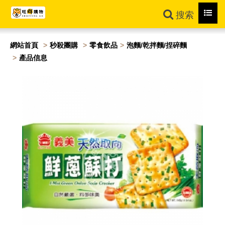
Toggl
搜索
navig
網站首頁
秒殺團購
零食飲品
泡麵/乾拌麵/捏碎麵
產品信息