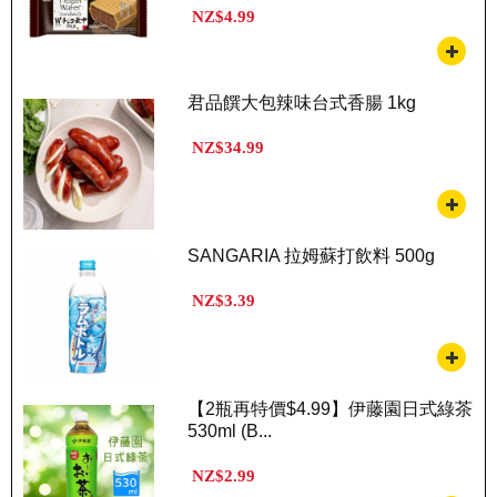
NZ$4.99
君品饌大包辣味台式香腸 1kg
NZ$34.99
SANGARIA 拉姆蘇打飲料 500g
NZ$3.39
【2瓶再特價$4.99】伊藤園日式綠茶
530ml (B...
NZ$2.99