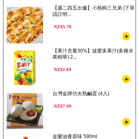
【週二四五出爐】小熱狗三兄弟 (下單
請註明...
NZ$5.70
【果汁含量30%】波蜜多果汁(多種水
果精華) 2...
NZ$1.69
台灣金牌功夫熟鹹蛋 (4入)
NZ$7.99
金蘭油膏原味 590ml