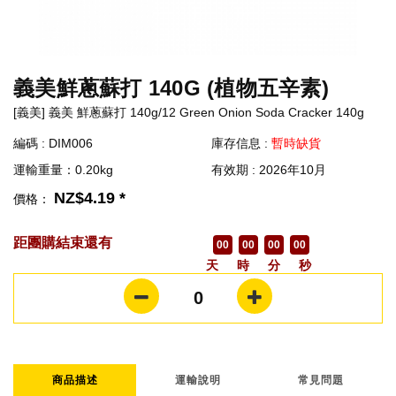
義美鮮蔥蘇打 140G (植物五辛素)
[義美] 義美 鮮蔥蘇打 140g/12 Green Onion Soda Cracker 140g
編碼 : DIM006
庫存信息 :
暫時缺貨
運輸重量：0.20kg
有效期 : 2026年10月
NZ$4.19 *
價格：
距團購結束還有
00
00
00
00
天
時
分
秒
0
商品描述
運輸說明
常見問題