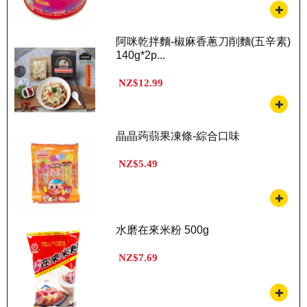
阿咪乾拌麵-椒麻香蔥刀削麵(五辛素)
140g*2p...
NZ$12.99
晶晶蒟蒻果凍條-綜合口味
NZ$5.49
水磨在來米粉 500g
NZ$7.69