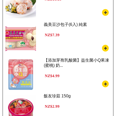
義美豆沙包子(6入) 純素
NZ$7.39
【添加芽孢乳酸菌】益生菌小Q果凍
(蜜桃) 奶...
NZ$4.99
飯友珍菇 150g
NZ$2.99