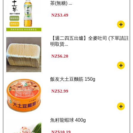
茶(無糖) ...
NZ$3.49
【週二四五出爐】全麥吐司 (下單請註
明取貨...
NZ$6.20
飯友大土豆麵筋 150g
NZ$2.99
魚籽龍蝦球 400g
NZ$10.19