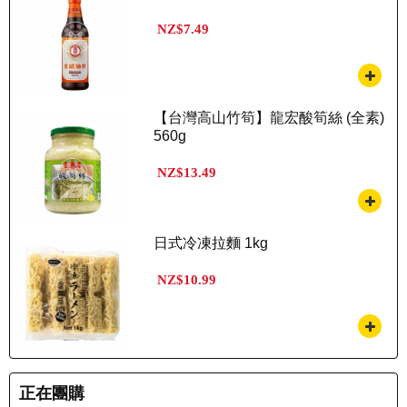
NZ$7.49
【台灣高山竹筍】龍宏酸筍絲 (全素)
560g
NZ$13.49
日式冷凍拉麵 1kg
NZ$10.99
正在團購