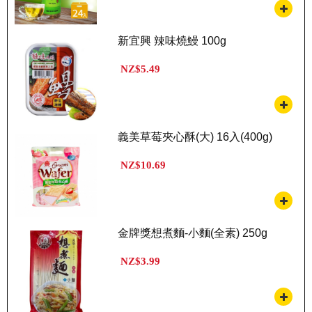
新宜興 辣味燒鰻 100g
NZ$5.49
義美草莓夾心酥(大) 16入(400g)
NZ$10.69
金牌獎想煮麵-小麵(全素) 250g
NZ$3.99