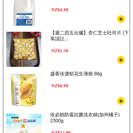
NZ$4.99
【週二四五出爐】杏仁芝士吐司片 (下
單請註...
NZ$5.50
盛香珍濃郁花生薄燒 88g
NZ$6.99
依必朗防霉抗菌洗衣精(加州橘子)
2300g
NZ$12.99