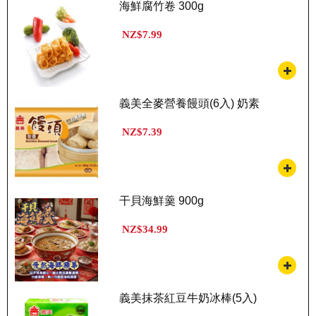
海鮮腐竹卷 300g
NZ$7.99
義美全麥營養饅頭(6入) 奶素
NZ$7.39
干貝海鮮羹 900g
NZ$34.99
義美抹茶紅豆牛奶冰棒(5入)