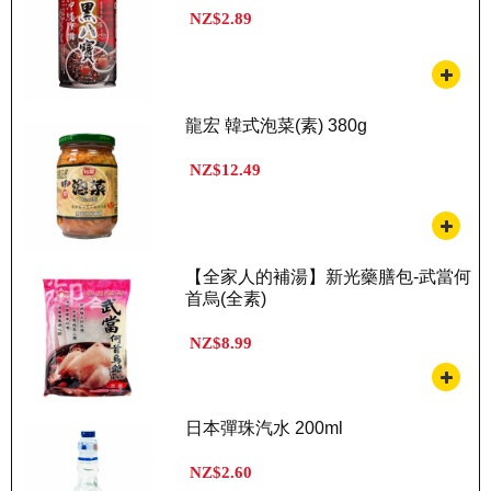
NZ$2.89
龍宏 韓式泡菜(素) 380g
NZ$12.49
【全家人的補湯】新光藥膳包-武當何
首烏(全素)
NZ$8.99
日本彈珠汽水 200ml
NZ$2.60