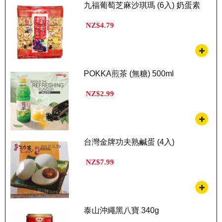
九福葡萄芝麻沙琪瑪 (6入) 奶蛋素
NZ$4.79
POKKA煎茶 (無糖) 500ml
NZ$2.99
台灣金牌功夫熟鹹蛋 (4入)
NZ$7.99
泰山沖繩黑八寶 340g