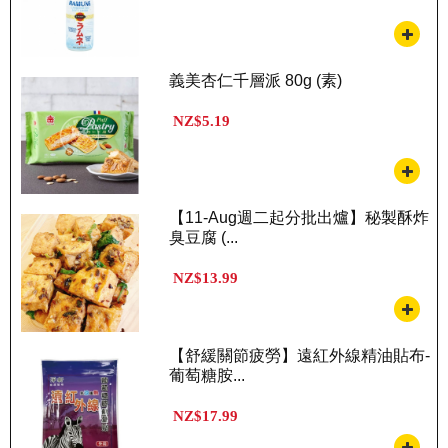
義美杏仁千層派 80g (素)
NZ$5.19
【11-Aug週二起分批出爐】秘製酥炸
臭豆腐 (...
NZ$13.99
【舒緩關節疲勞】遠紅外線精油貼布-
葡萄糖胺...
NZ$17.99