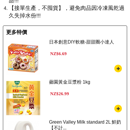
甜!!!
【接單生產，不囤貨】，避免肉品因冷凍風乾過
久失掉水份!!!
更多特價
日本創意DIY軟糖-甜甜圈小達人
NZ$6.69
薌園黃金豆漿粉 1kg
NZ$26.99
Green Valley Milk standard 2L 鮮奶
【不計...