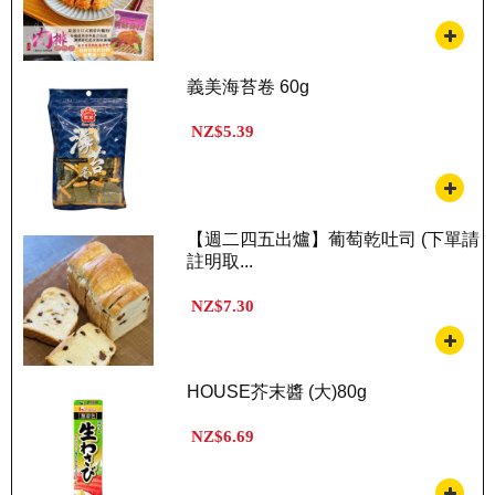
義美海苔卷 60g
NZ$5.39
【週二四五出爐】葡萄乾吐司 (下單請
註明取...
NZ$7.30
HOUSE芥末醬 (大)80g
NZ$6.69