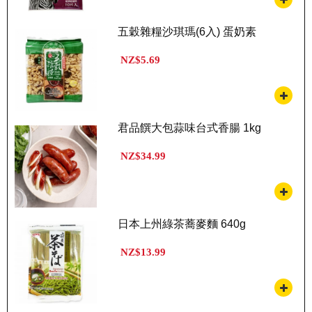
五穀雜糧沙琪瑪(6入) 蛋奶素
NZ$5.69
君品饌大包蒜味台式香腸 1kg
NZ$34.99
日本上州綠茶蕎麥麵 640g
NZ$13.99