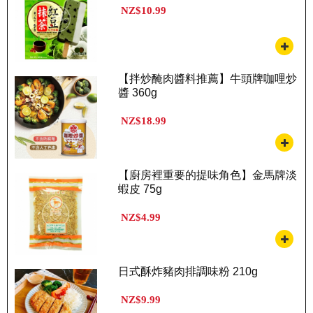
NZ$10.99
【拌炒醃肉醬料推薦】牛頭牌咖哩炒
醬 360g
NZ$18.99
【廚房裡重要的提味角色】金馬牌淡
蝦皮 75g
NZ$4.99
日式酥炸豬肉排調味粉 210g
NZ$9.99