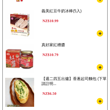
義美紅豆牛奶冰棒(5入)
NZ$10.99
真好家紅糟醬
NZ$10.79
【週二四五出爐】香蔥起司麵包 (下單
請註明...
NZ$6.50