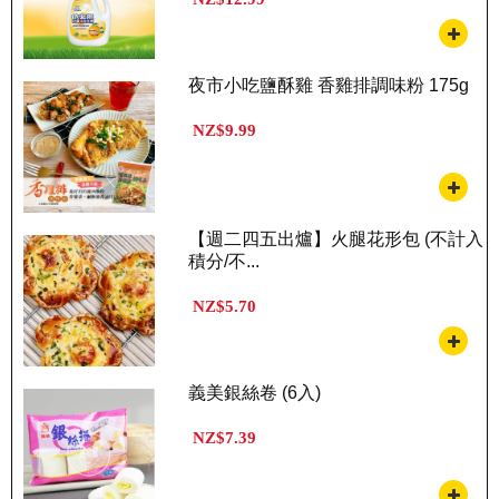
夜市小吃鹽酥雞 香雞排調味粉 175g
NZ$9.99
【週二四五出爐】火腿花形包 (不計入
積分/不...
NZ$5.70
義美銀絲卷 (6入)
NZ$7.39