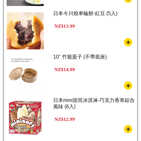
日本今川燒車輪餅-紅豆 (5入)
NZ$13.99
10" 竹籠蓋子 (不帶底座)
NZ$14.99
日本mini甜筒冰淇淋-巧克力香草綜合
風味 (6入)
NZ$12.99