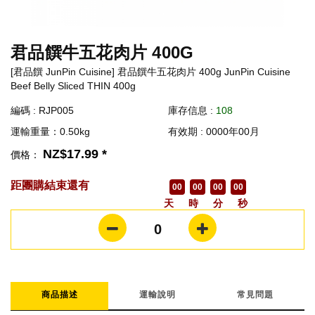
君品饌牛五花肉片 400G
[君品饌 JunPin Cuisine] 君品饌牛五花肉片 400g JunPin Cuisine
Beef Belly Sliced THIN 400g
編碼 : RJP005
庫存信息 :
108
運輸重量：0.50kg
有效期 : 0000年00月
NZ$17.99 *
價格：
距團購結束還有
00
00
00
00
天
時
分
秒
0
商品描述
運輸說明
常見問題