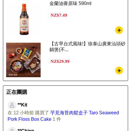
金蘭油膏原味 590ml
NZ$7.49
【古早台式風味!】徐泰山廣東汕頭砂
鍋煲(不...
NZ$29.99
正在團購
**Kit
在 12 小時前 購買了
芋見海苔肉鬆盒子 Taro Seaweed
Pork Floss Box Cake
1 件