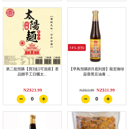
14% 折扣
第二批預購【買3送1可混搭】君
【早鳥預購|8月底到貨】龍宏御珍
品饌手工日曬太...
蒜蓉黑豆油膏 ...
NZ$23.99
NZ$11.99
NZ$13.99
0
0