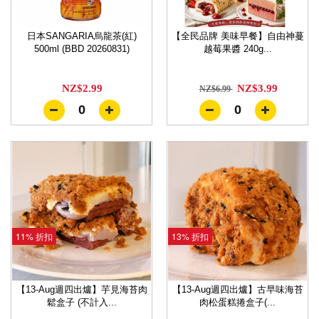
日本SANGARIA烏龍茶(紅)
【全民品牌 美味早餐】自由神蔓
500ml (BBD 20260831)
越莓果醬 240g...
NZ$2.99
NZ$3.99
NZ$6.99
0
0
11% 折扣
13% 折扣
【13-Aug週四出爐】芋見海苔肉
【13-Aug週四出爐】古早味海苔
鬆盒子 (不計入...
肉松蛋糕捲盒子(...