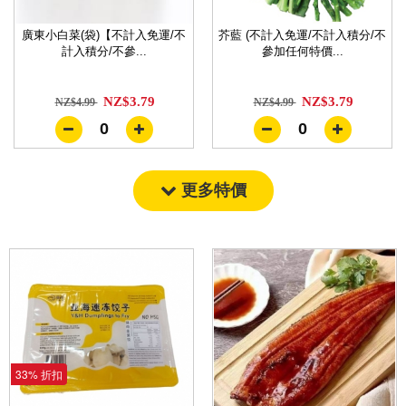
廣東小白菜(袋)【不計入免運/不
芥藍 (不計入免運/不計入積分/不
計入積分/不參...
參加任何特價...
NZ$3.79
NZ$3.79
NZ$4.99
NZ$4.99
0
0
更多特價
33% 折扣