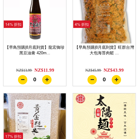
14% 折扣
4% 折扣
【早鳥預購|8月底到貨】龍宏御珍
【早鳥預購|8月底到貨】旺群台灣
黑豆油膏 420m...
大包海苔肉鬆 ...
NZ$11.99
NZ$43.99
NZ$13.99
NZ$45.99
0
0
17% 折扣