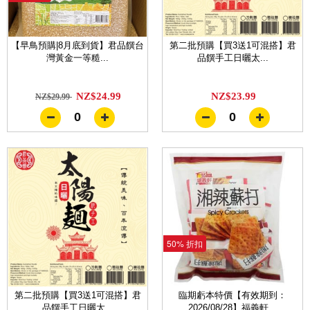
【早鳥預購|8月底到貨】君品饌台
第二批預購【買3送1可混搭】君
灣黃金一等糙...
品饌手工日曬太...
NZ$24.99
NZ$23.99
NZ$29.99
0
0
50% 折扣
第二批預購【買3送1可混搭】君
臨期虧本特價【有效期到：
品饌手工日曬太...
2026/08/28】福義軒...