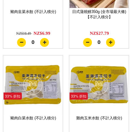
豬肉韭菜水餃 (不計入積分)
日式蒲燒鰻350g (全市場最大條)
【不計入積分】
NZ$6.99
NZ$27.79
NZ$10.49
0
0
33% 折扣
33% 折扣
豬肉白菜水餃 (不計入積分)
雞肉玉米水餃 (不計入積分)