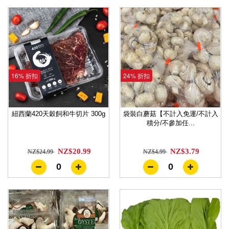
16% 折扣
24% 折扣
紐西蘭420天穀飼和牛切片 300g
袋裝白蘑菇【不計入免運/不計入
積分/不參加任...
NZ$20.99
NZ$3.79
NZ$24.99
NZ$4.99
0
0