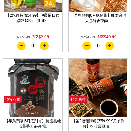
【2瓶再特價$4.99】伊藤園日式
【早鳥預購|8月底到貨】旺群台灣
綠茶 530ml (BBD...
大包鮮香辣肉...
NZ$2.99
NZ$40.99
NZ$3.49
NZ$43.99
0
0
13% 折扣
14% 折扣
【早鳥預購|8月底到貨】特濃黑糖
【第2批預購6瓶$59.99|9月初到
老薑手工茶磚(罐)
貨】御珍黑豆油 ...