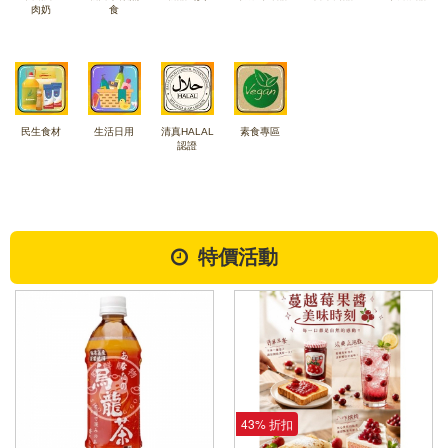
肉奶
食
民生食材
生活日用
清真HALAL
素食專區
認證
特價活動
43% 折扣