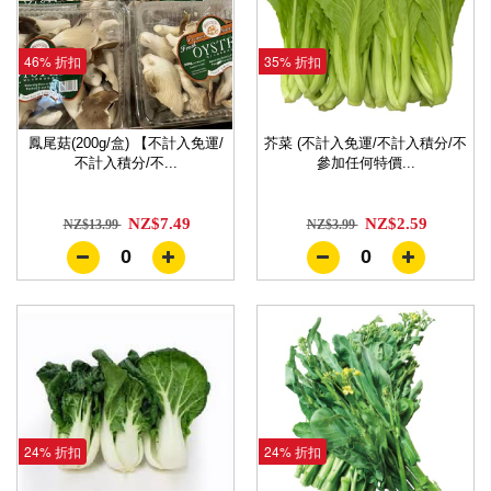
46% 折扣
35% 折扣
鳳尾菇(200g/盒) 【不計入免運/
芥菜 (不計入免運/不計入積分/不
不計入積分/不...
參加任何特價...
NZ$7.49
NZ$2.59
NZ$13.99
NZ$3.99
0
0
24% 折扣
24% 折扣