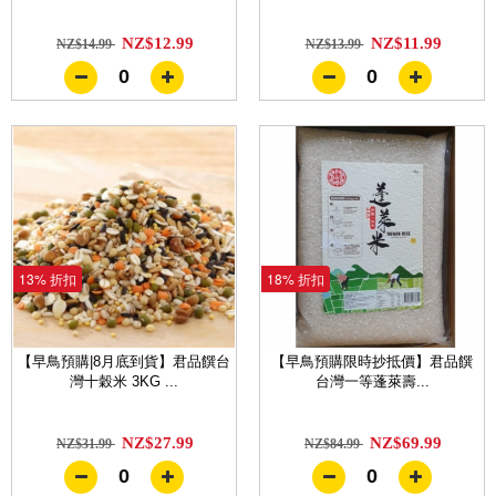
NZ$12.99
NZ$11.99
NZ$14.99
NZ$13.99
0
0
13% 折扣
18% 折扣
【早鳥預購|8月底到貨】君品饌台
【早鳥預購限時抄抵價】君品饌
灣十穀米 3KG ...
台灣一等蓬萊壽...
NZ$27.99
NZ$69.99
NZ$31.99
NZ$84.99
0
0