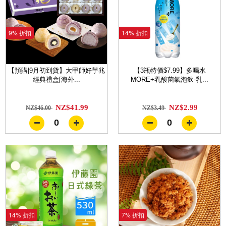
9% 折扣
14% 折扣
【預購|9月初到貨】大甲師好芋兆
【3瓶特價$7.99】多喝水
經典禮盒[海外...
MORE+乳酸菌氣泡飲-乳...
NZ$41.99
NZ$2.99
NZ$46.00
NZ$3.49
0
0
14% 折扣
7% 折扣