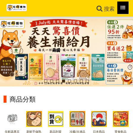
Toggl
搜索
navig
商品分類
生鮮蔬果豆
新鮮手做熟
新品到貨
冷藏/冷凍品
日本商品
零食飲品