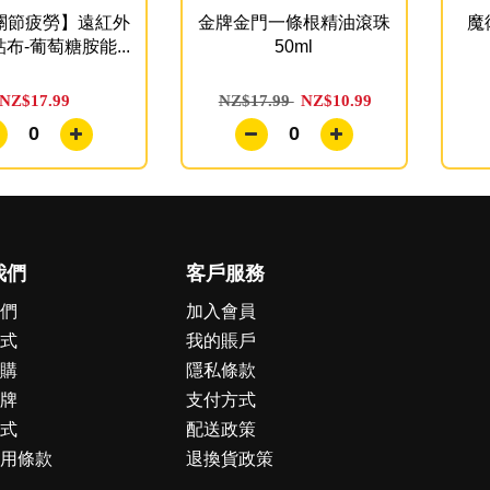
關節疲勞】遠紅外
金牌金門一條根精油滾珠
魔
布-葡萄糖胺能...
50ml
NZ$17.99
NZ$17.99
NZ$10.99
0
0
我們
客戶服務
們
加入會員
式
我的賬戶
購
隱私條款
牌
支付方式
式
配送政策
用條款
退換貨政策