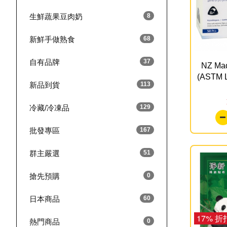
生鮮蔬果豆肉奶
8
新鮮手做熟食
68
自有品牌
37
NZ Ma
(ASTM L
新品到貨
113
冷藏/冷凍品
129
批發專區
167
群主嚴選
51
搶先預購
0
日本商品
60
17% 折
熱門商品
0