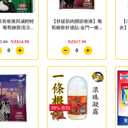
筋骨痠痛與減輕輕
【舒緩肌肉關節痠痛】葡
【
葡萄糖胺清涼...
萄糖胺舒適貼-金門一條...
炎】
7.99
NZ$14.99
NZ$17.99
0
0
39% 折扣