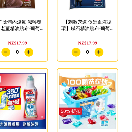
消除體內濕氣 減輕發
【刺激穴道 促進血液循
老薑精油貼布-葡萄...
環】磁石精油貼布-葡萄...
NZ$17.99
NZ$17.99
0
0
50% 折扣