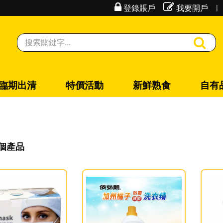
|
登錄賬戶
我要開戶
臨期出清
特價活動
新鮮熟食
自有
 個產品