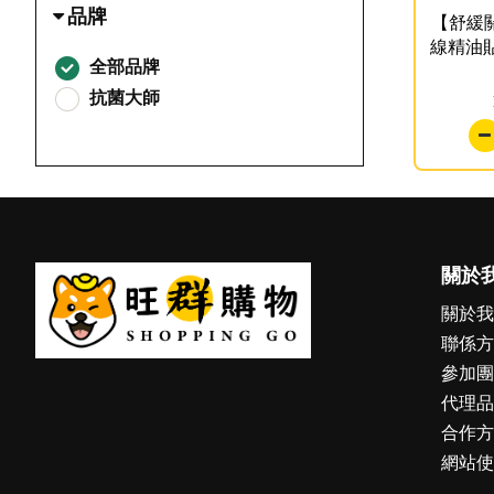
品牌
【舒緩
線精油貼
全部品牌
抗菌大師
關於
關於我
聯係方
參加團
代理品
合作方
網站使