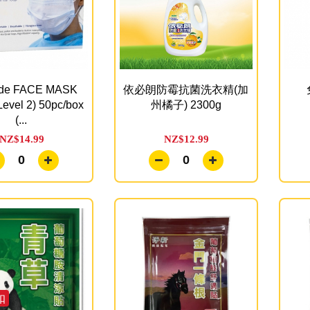
de FACE MASK
依必朗防霉抗菌洗衣精(加
evel 2) 50pc/box
州橘子) 2300g
(...
NZ$14.99
NZ$12.99
0
0
扣