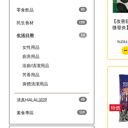
零食飲品
90
【改善
民生食材
198
微發炎】
生活日用
14
NZ$1
女性用品
廚房用品
浴廁/清潔用品
芳香用品
身體清潔用品
清真HALAL認證
46
特價
素食專區
110