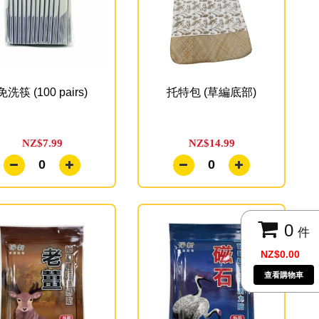
免洗筷 (100 pairs)
托特包 (草編底部)
NZ$7.99
NZ$14.99
0
0
0
件
NZ$0.00
查看購物車